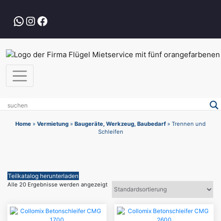
Zum
Inhalt
WhatsApp
Instagram
Facebook
springen
Home
»
Vermietung
»
Baugeräte, Werkzeug, Baubedarf
»
Trennen und
Schleifen
Teilkatalog herunterladen
Alle 20 Ergebnisse werden angezeigt