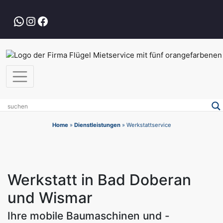
Zum
Inhalt
WhatsApp
Instagram
Facebook
springen
Home
»
Dienstleistungen
»
Werkstattservice
Werkstatt in Bad Doberan
und Wismar
Ihre mobile Baumaschinen und -