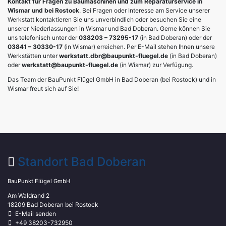
Kontakt für Fragen zu Baumaschinen und zum Reparaturservice in
Wismar und bei Rostock
. Bei Fragen oder Interesse am Service unserer
Werkstatt kontaktieren Sie uns unverbindlich oder besuchen Sie eine
unserer Niederlassungen in Wismar und Bad Doberan. Gerne können Sie
uns telefonisch unter der
038203 – 73295-17
(in Bad Doberan) oder der
03841 – 30330-17
(in Wismar) erreichen. Per E-Mail stehen Ihnen unsere
Werkstätten unter
werkstatt.dbr@baupunkt-fluegel.de
(in Bad Doberan)
oder
werkstatt@baupunkt-fluegel.de
(in Wismar) zur Verfügung.
Das Team der BauPunkt Flügel GmbH in Bad Doberan (bei Rostock) und in
Wismar freut sich auf Sie!
Standort Bad Doberan
BauPunkt Flügel GmbH
Am Waldrand 2
18209 Bad Doberan bei Rostock
E-Mail senden
+49 38203-732950