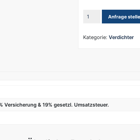
800
Anfrage stell
kg
Verdichter
APH
Kategorie:
Verdichter
110-
95
Menge
10% Versicherung & 19% gesetzl. Umsatzsteuer.