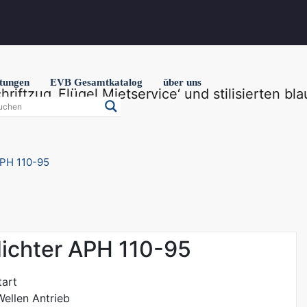
stungen
EVB Gesamtkatalog
über uns
APH 110-95
ichter APH 110-95
tart
ellen Antrieb