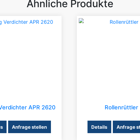
Ähnliche Produkte
Verdichter APR 2620
Rollenrüttler
ls
Anfrage stellen
Details
Anfrage st