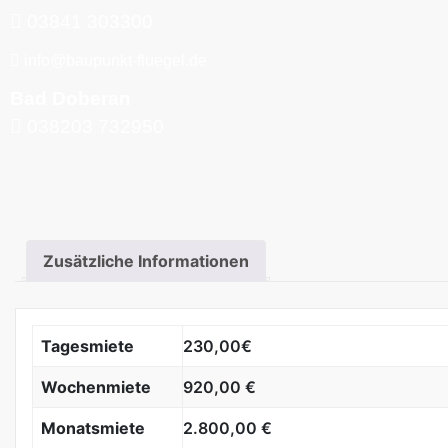
03841 303300
info@baupunkt-fluegel.de
Bad Doberan
038203 732950
Zusätzliche Informationen
Tagesmiete
230,00€
Wochenmiete
920,00 €
Monatsmiete
2.800,00 €