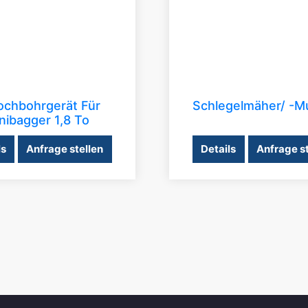
ochbohrgerät Für
Schlegelmäher/ -m
nibagger 1,8 To
ls
Anfrage stellen
Details
Anfrage st