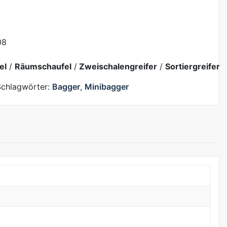
08
el
/
Räumschaufel
/
Zweischalengreifer
/
Sortiergreifer
Schlagwörter:
Bagger
,
Minibagger