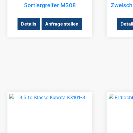
Sortiergreifer MS08
Zweischa
Details
Anfrage stellen
Detai