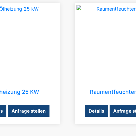
heizung 25 KW
Raumentfeuchter
ls
Anfrage stellen
Details
Anfrage st