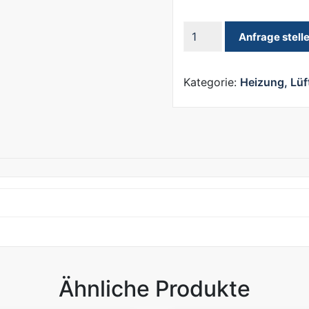
Heizgerät
Anfrage stell
elektrisch
10kW
Menge
Kategorie:
Heizung, Lüf
Ähnliche Produkte