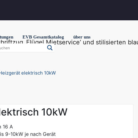
stungen
EVB Gesamtkatalog
über uns
Heizgerät elektrisch 10kW
lektrisch 10kW
m 16 A
s 9-10kW je nach Gerät