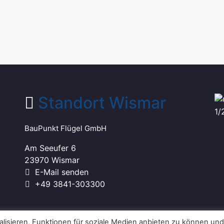
Standort Wismar
BauPunkt Flügel GmbH
Am Seeufer 6
23970 Wismar
E-Mail senden
+49 3841-303300
isieren, Funktionen für soziale Medien anbieten zu können und