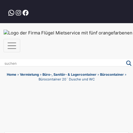
Zum
Inhalt
WhatsApp
Instagram
Facebook
springen
Home
»
Vermietung
»
Büro-, Sanitär- & Lagercontainer
»
Bürocontainer
»
Bürocontainer 20´ Dusche und WC