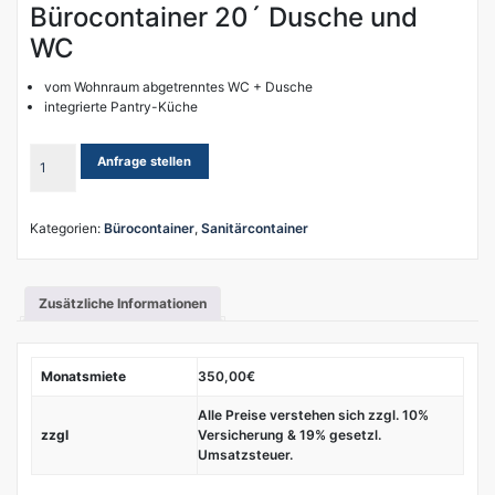
Bürocontainer 20´ Dusche und
WC
vom Wohnraum abgetrenntes WC + Dusche
integrierte Pantry-Küche
Bürocontainer
Anfrage stellen
20
´
Dusche
Kategorien:
Bürocontainer
,
Sanitärcontainer
und
WC
Menge
Zusätzliche Informationen
Monatsmiete
350,00€
Alle Preise verstehen sich zzgl. 10%
zzgl
Versicherung & 19% gesetzl.
Umsatzsteuer.