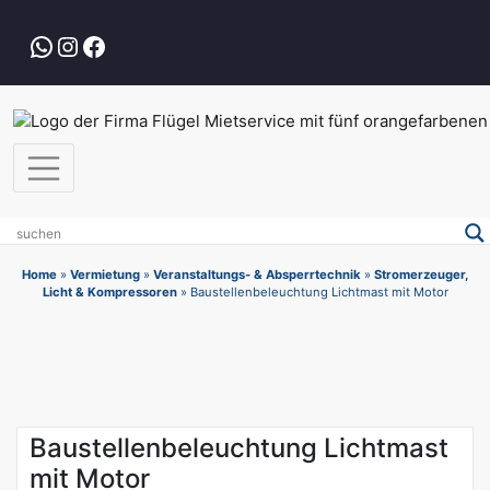
Zum
Inhalt
WhatsApp
Instagram
Facebook
springen
Home
»
Vermietung
»
Veranstaltungs- & Absperrtechnik
»
Stromerzeuger,
Licht & Kompressoren
»
Baustellenbeleuchtung Lichtmast mit Motor
Baustellenbeleuchtung Lichtmast
mit Motor