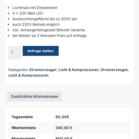
Lichtmast mit Dieselmotor
4 x 320 Watt LED
Ausleuchtungsfläche bis zu 5000 qm
auch 230V Betrieb möglich
inkl. Anhängerfahrgestell 80km/h Variante
bei Mieten ab 3 Monaten Preis auf Anfrage
Baustellenbeleuchtung
Anfrage stellen
Lichtmast
mit
Motor
Kategorien:
Stromerzeuger, Licht & Kompressoren
,
Stromerzeuger,
Menge
Licht & Kompressoren
Zusätzliche Informationen
Tagesmiete
60,00€
Wochenmiete
240,00 €
Monatsmiete
600,00 €