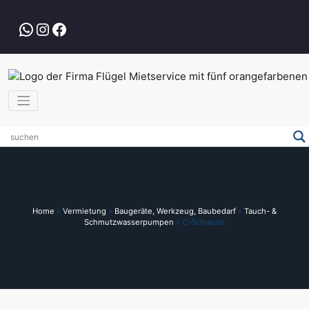
Zum
Inhalt
WhatsApp
Instagram
Facebook
springen
Home
»
Vermietung
»
Baugeräte, Werkzeug, Baubedarf
»
Tauch- &
Schmutzwasserpumpen
»
C-Schlauch