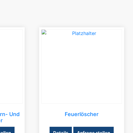
rn- Und
Feuerlöscher
r
ellen
Details
Anfrage stellen