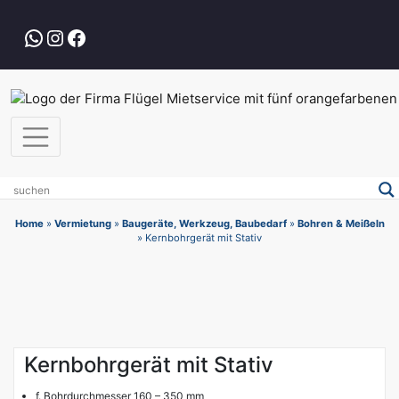
Zum
Inhalt
WhatsApp
Instagram
Facebook
springen
Home
»
Vermietung
»
Baugeräte, Werkzeug, Baubedarf
»
Bohren & Meißeln
»
Kernbohrgerät mit Stativ
Kernbohrgerät mit Stativ
f. Bohrdurchmesser 160 – 350 mm