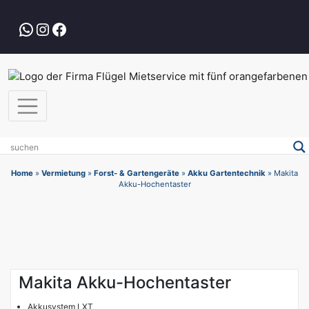
Zum
Inhalt
WhatsApp
Instagram
Facebook
springen
Home
»
Vermietung
»
Forst- & Gartengeräte
»
Akku Gartentechnik
»
Makita
Akku-Hochentaster
Makita Akku-Hochentaster
Akkusystem LXT