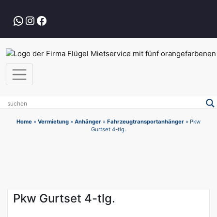
Zum
Inhalt
WhatsApp
Instagram
Facebook
springen
Home
»
Vermietung
»
Anhänger
»
Fahrzeugtransportanhänger
»
Pkw
Gurtset 4-tlg.
Pkw Gurtset 4-tlg.