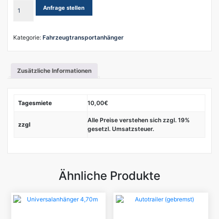
Pkw
Anfrage stellen
Gurtset
4-
tlg.
Kategorie:
Fahrzeugtransportanhänger
Menge
Zusätzliche Informationen
Tagesmiete
10,00€
Alle Preise verstehen sich zzgl. 19%
zzgl
gesetzl. Umsatzsteuer.
Ähnliche Produkte