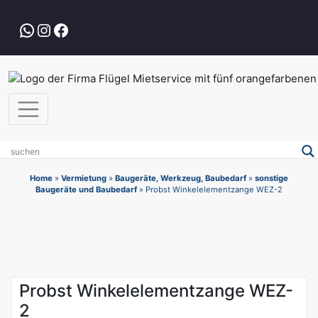
Zum
Inhalt
WhatsApp
Instagram
Facebook
springen
Home
»
Vermietung
»
Baugeräte, Werkzeug, Baubedarf
»
sonstige
Baugeräte und Baubedarf
»
Probst Winkelelementzange WEZ-2
Probst Winkelelementzange WEZ-
2