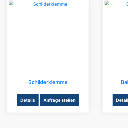
Schilderklemme
Ba
Details
Anfrage stellen
Detai