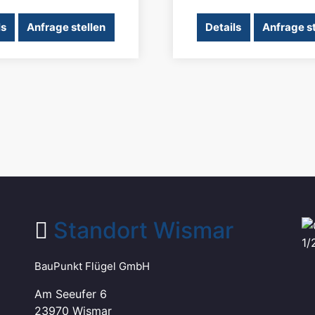
ls
Anfrage stellen
Details
Anfrage st
Standort Wismar
BauPunkt Flügel GmbH
Am Seeufer 6
23970 Wismar