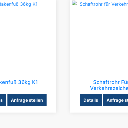
kenfuß 36kg K1
Schaftrohr Fü
Verkehrszeich
ls
Anfrage stellen
Details
Anfrage st