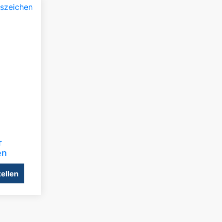
r
en
ellen