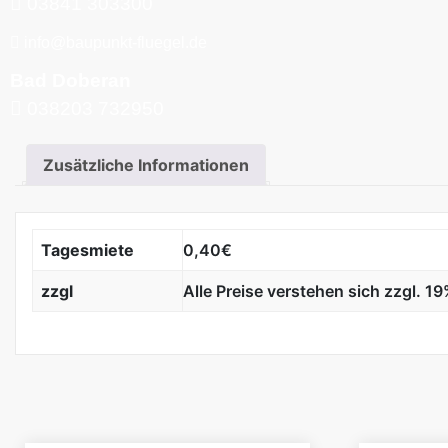
03841 303300
info@baupunkt-fluegel.de
Bad Doberan
038203 732950
Zusätzliche Informationen
Tagesmiete
0,40€
zzgl
Alle Preise verstehen sich zzgl. 1