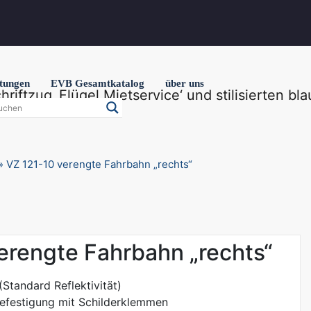
stungen
EVB Gesamtkatalog
über uns
»
VZ 121-10 verengte Fahrbahn „rechts“
erengte Fahrbahn „rechts“
(Standard Reflektivität)
Befestigung mit Schilderklemmen