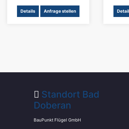
Details
Anfrage stellen
Detai
Standort Bad
Doberan
BauPunkt Flügel GmbH