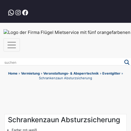
Zum
Inhalt
WhatsApp
Instagram
Facebook
springen
Home
»
Vermietung
»
Veranstaltungs- & Absperrtechnik
»
Eventgitter
»
Schrankenzaun Absturzsicherung
Schrankenzaun Absturzsicherung
Farbe: rot-weiß