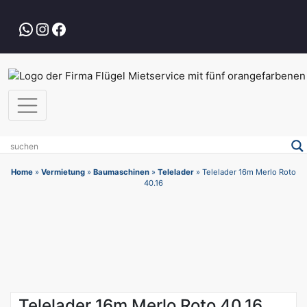
Zum
Inhalt
WhatsApp
Instagram
Facebook
springen
Home
»
Vermietung
»
Baumaschinen
»
Telelader
»
Telelader 16m Merlo Roto
40.16
Telelader 16m Merlo Roto 40.16