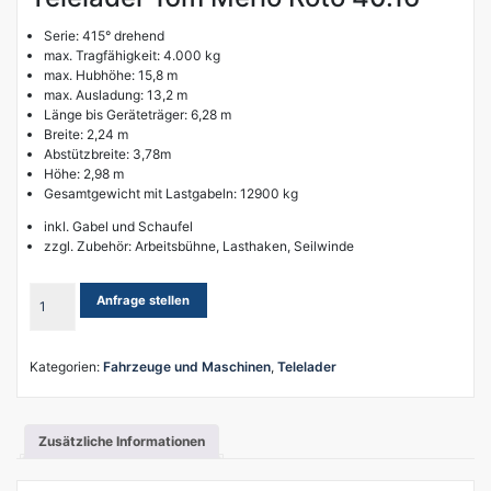
Serie: 415° drehend
max. Tragfähigkeit: 4.000 kg
max. Hubhöhe: 15,8 m
max. Ausladung: 13,2 m
Länge bis Geräteträger: 6,28 m
Breite: 2,24 m
Abstützbreite: 3,78m
Höhe: 2,98 m
Gesamtgewicht mit Lastgabeln: 12900 kg
inkl. Gabel und Schaufel
zzgl. Zubehör: Arbeitsbühne, Lasthaken, Seilwinde
Telelader
Anfrage stellen
16m
Merlo
Roto
Kategorien:
Fahrzeuge und Maschinen
,
Telelader
40.16
Menge
Zusätzliche Informationen