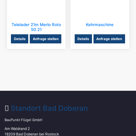
Telelader 21m Merlo Roto
Kehrmaschine
50.21
Details
Anfrage stellen
Details
Anfrage stellen
Standort Bad Doberan
BauPunkt Flügel GmbH
Am Waldrand 2
18209 Bad Doberan bei Rostock