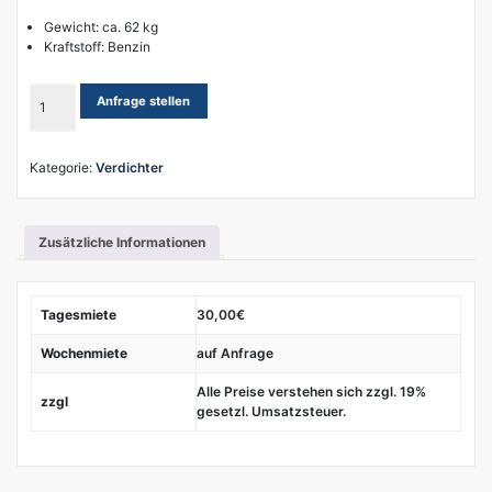
Gewicht: ca. 62 kg
Kraftstoff: Benzin
Ammann
Anfrage stellen
Einbeinstampfer
ACR
60
Kategorie:
Verdichter
P
Menge
Zusätzliche Informationen
Tagesmiete
30,00€
Wochenmiete
auf Anfrage
Alle Preise verstehen sich zzgl. 19%
zzgl
gesetzl. Umsatzsteuer.