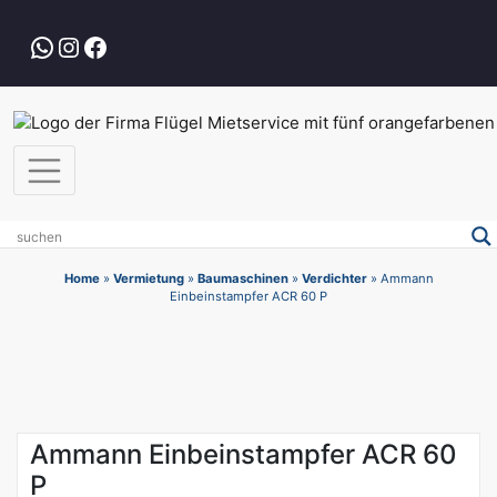
Zum
Inhalt
WhatsApp
Instagram
Facebook
springen
Home
»
Vermietung
»
Baumaschinen
»
Verdichter
»
Ammann
Einbeinstampfer ACR 60 P
Ammann Einbeinstampfer ACR 60
P