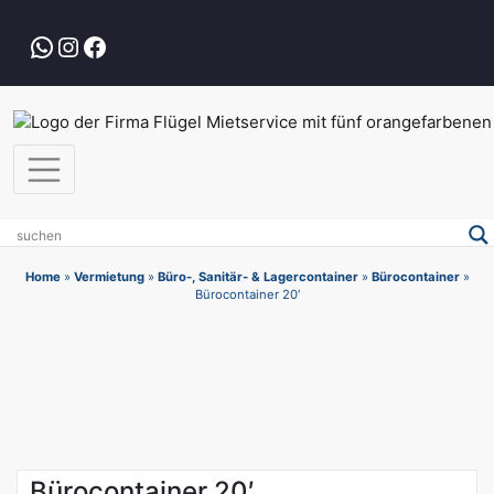
Zum
Inhalt
WhatsApp
Instagram
Facebook
springen
Home
»
Vermietung
»
Büro-, Sanitär- & Lagercontainer
»
Bürocontainer
»
Bürocontainer 20′
Bürocontainer 20′