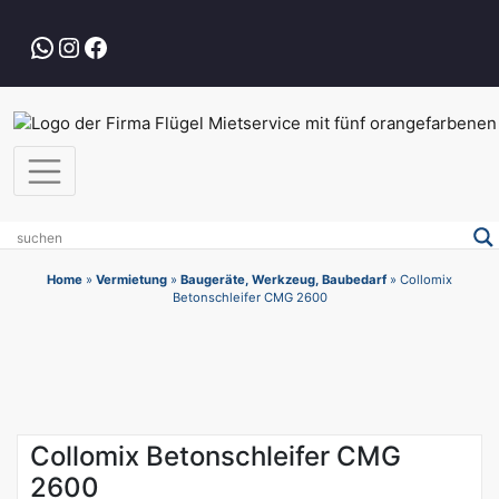
Zum
Inhalt
WhatsApp
Instagram
Facebook
springen
Home
»
Vermietung
»
Baugeräte, Werkzeug, Baubedarf
»
Collomix
Betonschleifer CMG 2600
Collomix Betonschleifer CMG
2600