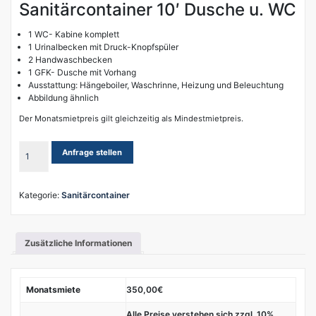
Sanitärcontainer 10′ Dusche u. WC
1 WC- Kabine komplett
1 Urinalbecken mit Druck-Knopfspüler
2 Handwaschbecken
1 GFK- Dusche mit Vorhang
Ausstattung: Hängeboiler, Waschrinne, Heizung und Beleuchtung
Abbildung ähnlich
Der Monatsmietpreis gilt gleichzeitig als Mindestmietpreis.
Sanitärcontainer
Anfrage stellen
10'
Dusche
u.
Kategorie:
Sanitärcontainer
WC
Menge
Zusätzliche Informationen
Monatsmiete
350,00€
Alle Preise verstehen sich zzgl. 10%