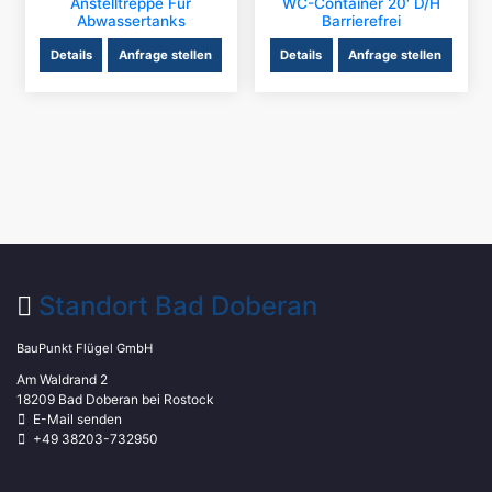
Anstelltreppe Für
WC-Container 20′ D/H
Abwassertanks
Barrierefrei
Details
Anfrage stellen
Details
Anfrage stellen
Standort Bad Doberan
BauPunkt Flügel GmbH
Am Waldrand 2
18209 Bad Doberan bei Rostock
E-Mail senden
+49 38203-732950