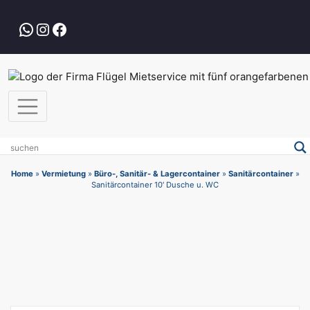
Zum
Inhalt
WhatsApp
Instagram
Facebook
springen
Home
»
Vermietung
»
Büro-, Sanitär- & Lagercontainer
»
Sanitärcontainer
»
Sanitärcontainer 10′ Dusche u. WC