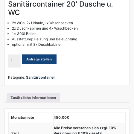
Sanitärcontainer 20′ Dusche u.
WC
2x WCs, 2x Urinale, 1x Waschbecken
2x Duschkabinen und 4x Waschbecken
1x 300l Boiler
Ausstattung: Heizung und Beleuchtung
optional: mit 3x Duschkabinen
Sanitärcontainer
Anfrage stellen
20'
Dusche
u.
Kategorie:
Sanitärcontainer
WC
Menge
Zusätzliche Informationen
Monatsmiete
450,00€
Alle Preise verstehen sich zzgl. 10%
zzgl
Versicherung & 19% gesetzl.