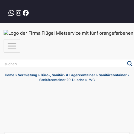
Zum
Inhalt
WhatsApp
Instagram
Facebook
springen
Home
»
Vermietung
»
Büro-, Sanitär- & Lagercontainer
»
Sanitärcontainer
»
Sanitärcontainer 20′ Dusche u. WC