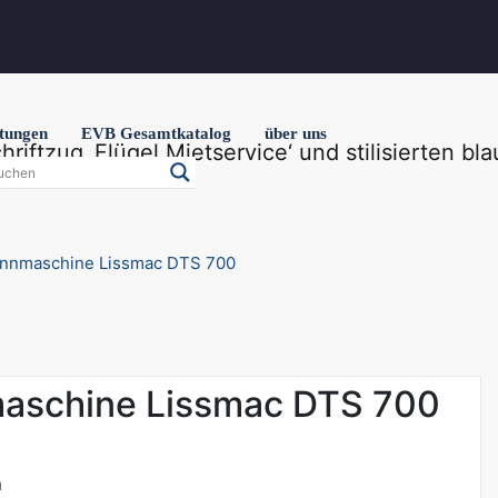
stungen
EVB Gesamtkatalog
über uns
ennmaschine Lissmac DTS 700
maschine Lissmac DTS 700
m