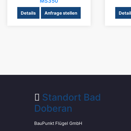
MS350
Details
Anfrage stellen
Detai
Standort Bad
Doberan
BauPunkt Flügel GmbH