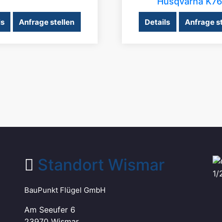
Husqvarna K7
ls
Anfrage stellen
Details
Anfrage st
Standort Wismar
BauPunkt Flügel GmbH
Am Seeufer 6
23970 Wismar