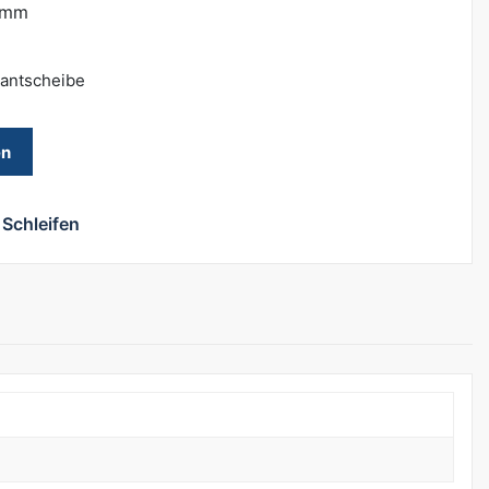
 mm
mantscheibe
en
Schleifen