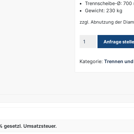
Trennscheibe-Ø: 700
Gewicht: 230 kg
zzgl. Abnutzung der Dia
Steintrennmaschine
Anfrage stell
Lissmac
DTS
700
Kategorie:
Trennen und 
Menge
9% gesetzl. Umsatzsteuer.